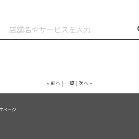
« 前へ
一覧
次へ »
プページ