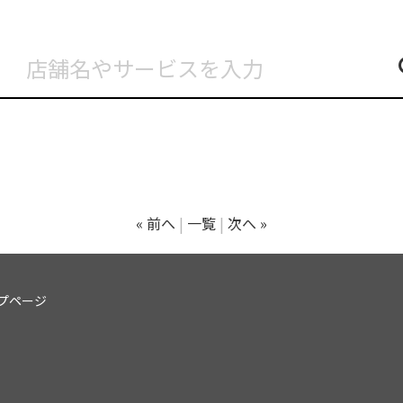
« 前へ
一覧
次へ »
プページ