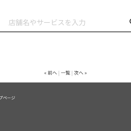
« 前へ
一覧
次へ »
プページ